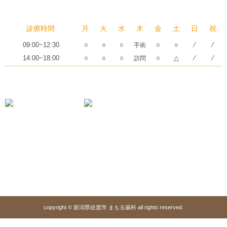
〒952-1548 新潟県佐渡市相川羽田町58
診療時間
月
火
水
木
金
土
日
祝
09:00~12:30
○
○
○
○
○
⁄
⁄
手術
14:00~18:00
○
○
○
○
△
⁄
⁄
訪問
※土曜日午後：16時30分まで
※休診日：日・祝日
GOOGLE MAP を見る
copyright © 新潟県佐渡市 まもる歯科 all rights reserved.