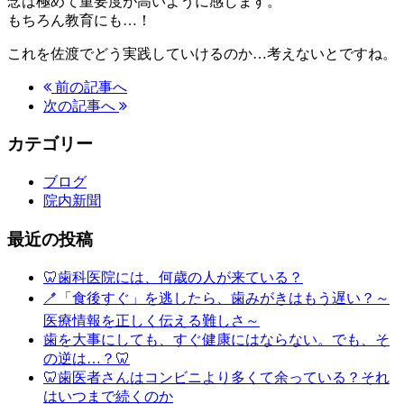
念は極めて重要度が高いように感じます。
もちろん教育にも…！
これを佐渡でどう実践していけるのか…考えないとですね。
前の記事へ
次の記事へ
カテゴリー
ブログ
院内新聞
最近の投稿
🦷歯科医院には、何歳の人が来ている？
🪥「食後すぐ」を逃したら、歯みがきはもう遅い？～
医療情報を正しく伝える難しさ～
歯を大事にしても、すぐ健康にはならない。でも、そ
の逆は…？🦷
🦷歯医者さんはコンビニより多くて余っている？それ
はいつまで続くのか