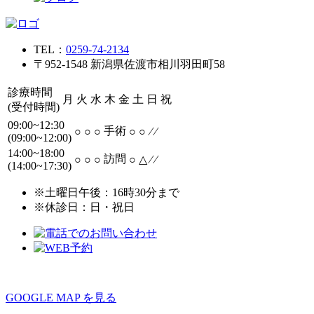
TEL：
0259-74-2134
〒952-1548 新潟県佐渡市相川羽田町58
診療時間
月
火
水
木
金
土
日
祝
(受付時間)
09:00~12:30
手術
○
○
○
○
○
⁄
⁄
(09:00~12:00)
14:00~18:00
訪問
○
○
○
○
△
⁄
⁄
(14:00~17:30)
※土曜日午後：16時30分まで
※休診日：日・祝日
GOOGLE MAP を見る